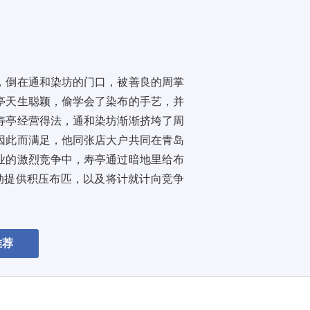
，倒在通和染坊的门口，被善良的周掌
亭天生聪颖，偷学会了染布的手艺，并
寿亭经营得法，通和染坊渐渐挤垮了周
因此而满足，他同张店大户共同在青岛
业的激烈竞争中，寿亭通过暗地里给布
动提供积压布匹，以及将计就计向竞争
推荐