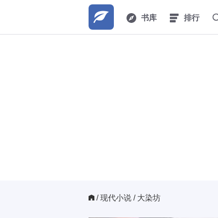
书库
排行
/ 
现代小说
/ 大染坊