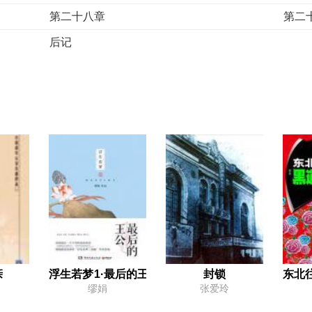
第二十八章
第二
后记
亲
浮生若梦1·最后的王公
封锁
东北往
缪娟
张爱玲