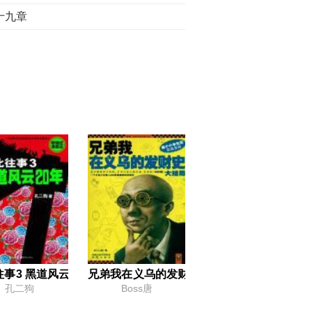
十九章
事3 黑道风云20年
兄弟我在义乌的发财史·大结局
孔二狗
Boss唐