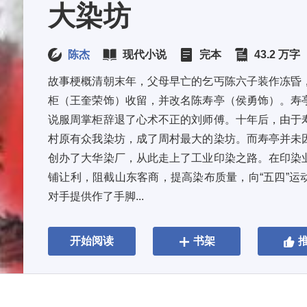
大染坊
陈杰
现代小说
完本
43.2 万字
故事梗概清朝末年，父母早亡的乞丐陈六子装作冻昏
柜（王奎荣饰）收留，并改名陈寿亭（侯勇饰）。寿
说服周掌柜辞退了心术不正的刘师傅。十年后，由于
村原有众我染坊，成了周村最大的染坊。而寿亭并未
创办了大华染厂，从此走上了工业印染之路。在印染
铺让利，阻截山东客商，提高染布质量，向“五四”运
对手提供作了手脚...
开始阅读
书架