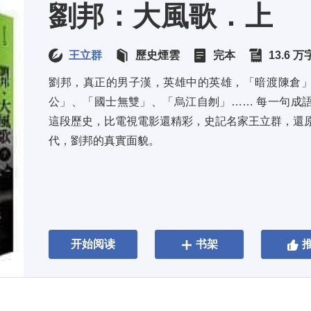
劉邦：大風歌．上
王立群
歷史煙雲
完本
13.6 万
劉邦，真正的男子漢，英雄中的英雄，「暗渡陳倉
公」、「國士無雙」、「烏江自刎」…… 每一句成語
這段歷史，比電視電影還精彩，史記名家王立群，還原
代，劉邦的真實面貌。
开始阅读
书架