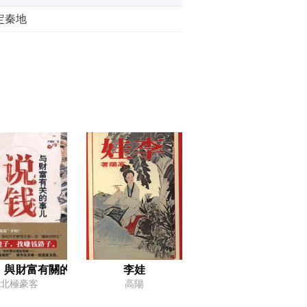
定秦地
怒火的方子
闖帳
張良
︰與財富有關的事兒
李娃
北極豪客
高陽