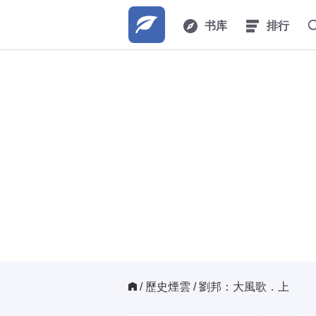
书库
排行
/ 
歷史煙雲
/ 劉邦：大風歌．上