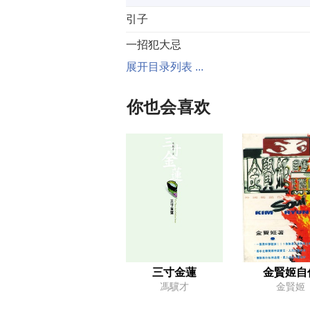
引子
一招犯大忌
展开目录列表 ...
引子
你也会喜欢
危機公關
引子
劉邦逃席
引子
三寸金蓮
金賢姬自
漢中對策
馮驥才
金賢姬