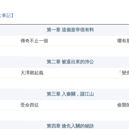
大事記】
第一章 這個皇帝很有料
傳奇不止一個
哪有
第二章 被逼出來的沛公
大澤鄉起義
「變
第三章 入秦關，謀江山
受命西征
偷襲
第四章 搶先入關的秘訣