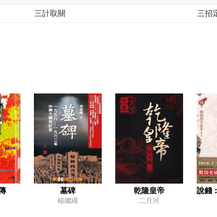
三計取關
三招
第五章 在劫「可」逃
怒了，戰了
澆滅
第六章 命懸一線的一頓飯
項莊舞劍
樊噲
第七章 彎下腰做漢王
屈封巴蜀
暫別
傳
墓碑
乾隆皇帝
說錢
楊繼繩
二月河
第八章 我劉邦又回來了