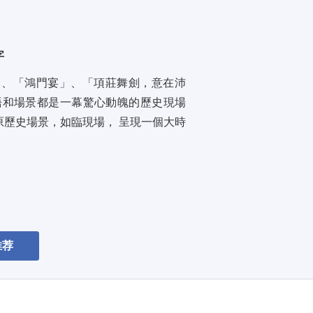
字
」、「鴻門宴」、「項莊舞劍，意在沛
和場景都是一幕驚心動魄的歷史現場 
歷史場景，如臨現場， 呈現一個大時
推荐