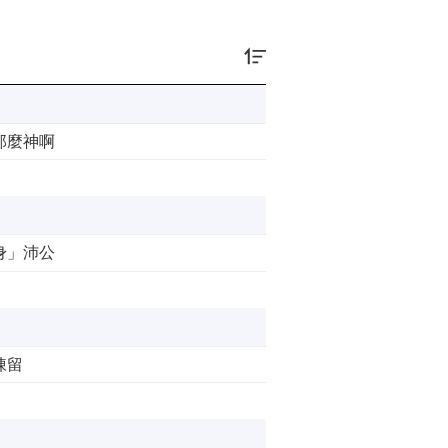
那麼神啊
身」沛公
陳留