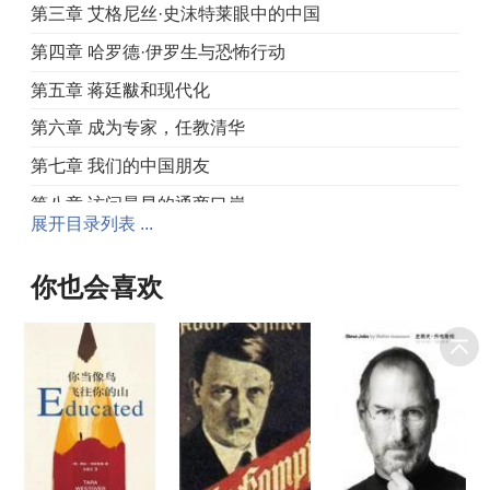
第三章 艾格尼丝·史沫特莱眼中的中国
第四章 哈罗德·伊罗生与恐怖行动
第五章 蒋廷黻和现代化
第六章 成为专家，任教清华
第七章 我们的中国朋友
第八章 访问最早的通商口岸
展开目录列表 ...
第九章 首次离开中国
第三部分 学会当一名教授（1936—1940）
你也会喜欢
第一章 拿到牛津大学博士学位
第二章 开始在哈佛执教
第三章 战争与政策问题
第四部分 华盛顿、重庆和上海（1941—1946）
第一章 来到华盛顿