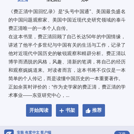
费正清
传记回忆
完本
《费正清中国回忆录》是“头号中国通”、美国最负盛名
的中国问题观察家、美国中国近现代史研究领域的泰斗
费正清唯一的一本个人自传。 
在这本书里，费正清回顾了自己长达50年的中国情缘，
讲述了他半个多世纪与中国有关的生活与工作，记录了
他对近现代中国历史的敏锐观察和精辟分析。费正清以
博学而洒脱的风格，风趣、清新的笔调，将自己的经历
和观察娓娓道来。对读者而言，这本书将不仅仅是一本
简单的个人传记，而是读懂中国历史的一本重要著作。 
正如余英时评价的：“作为史学家的费正清，费正清的学
术事业——东亚研究中心，...
开始阅读
书架
推荐
安装 有度中文 客户端
下载