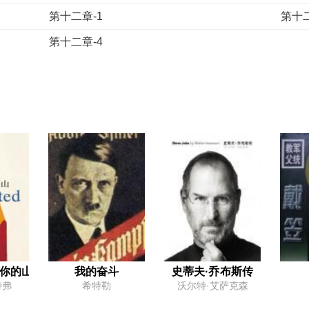
第十二章-1
第十二
第十二章-4
你的山
我的奋斗
史蒂夫·乔布斯传
特弗
希特勒
沃尔特·艾萨克森