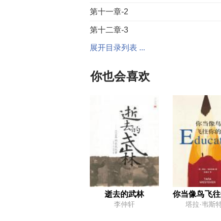
第十一章-2
第十二章-3
展开目录列表 ...
你也会喜欢
逝去的武林
你当像鸟飞往
李仲轩
塔拉·韦斯