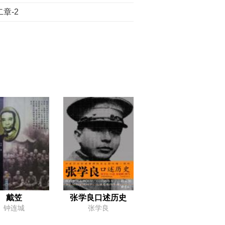
章-2
戴笠
张学良口述历史
钟连城
张学良