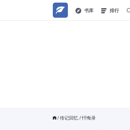
书库
排行
/ 
传记回忆
/ 忏悔录