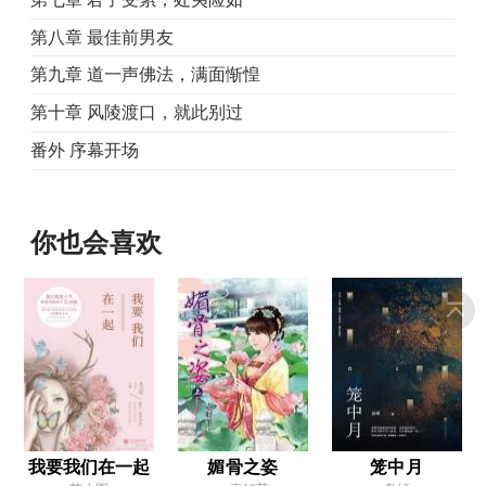
第八章 最佳前男友
第九章 道一声佛法，满面惭惶
第十章 风陵渡口，就此别过
番外 序幕开场
你也会喜欢
我要我们在一起
媚骨之姿
笼中月