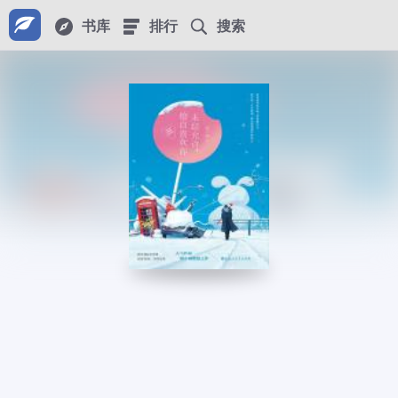
书库
排行
搜索