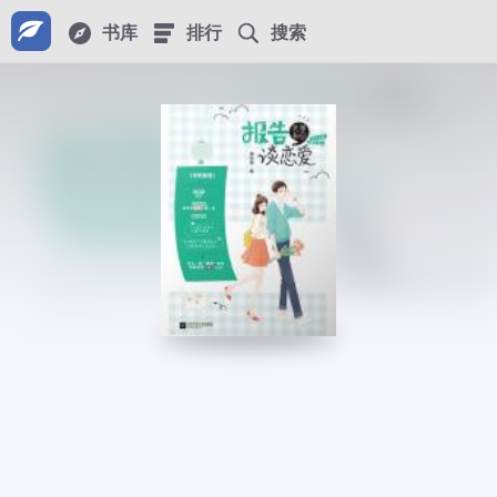
书库
排行
搜索