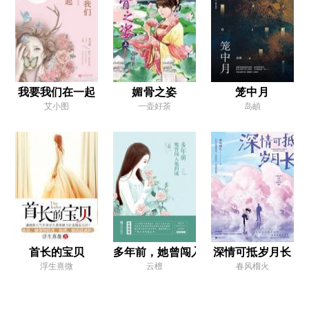
第十八章
第十九章
第二十章
第二十一章
我要我们在一起
媚骨之姿
笼中月
艾小图
一壶好茶
岛頔
第二十二章
第二十三章
第二十四章
第二十五章
第二十六章
第二十七章
第二十八章
首长的宝贝
多年前，她曾闯入他的城
深情可抵岁月长
浮生熹微
云檀
春风榴火
第二十九章
第三十章