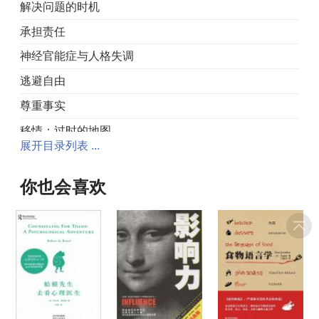
解决问题的时机
承担责任
神经官能症与人格失调
逃避自由
尊重事实
移情：过时的地图
展开目录列表 ...
迎接挑战
隐瞒真相
你也会喜欢
保持平衡
抑郁的价值
放弃与新生
第二部分 爱
爱的定义