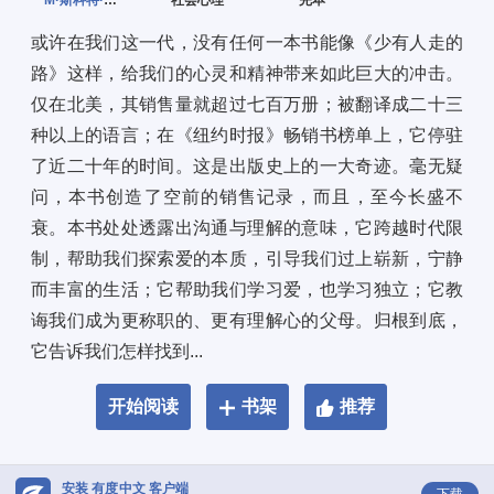
M·斯科特·派克
社会心理
完本
或许在我们这一代，没有任何一本书能像《少有人走的
路》这样，给我们的心灵和精神带来如此巨大的冲击。
仅在北美，其销售量就超过七百万册；被翻译成二十三
种以上的语言；在《纽约时报》畅销书榜单上，它停驻
了近二十年的时间。这是出版史上的一大奇迹。毫无疑
问，本书创造了空前的销售记录，而且，至今长盛不
衰。本书处处透露出沟通与理解的意味，它跨越时代限
制，帮助我们探索爱的本质，引导我们过上崭新，宁静
而丰富的生活；它帮助我们学习爱，也学习独立；它教
诲我们成为更称职的、更有理解心的父母。归根到底，
它告诉我们怎样找到...
开始阅读
书架
推荐
安装 有度中文 客户端
下载