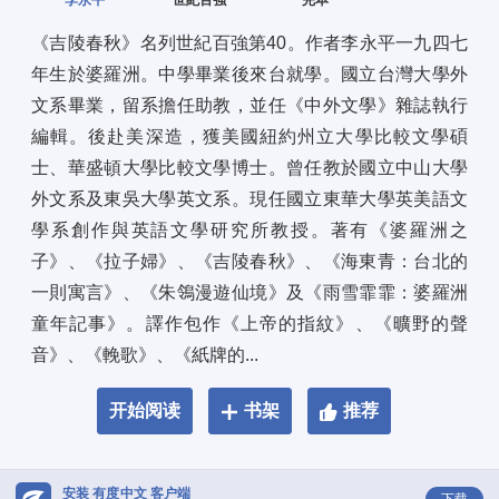
李永平
世紀百強
完本
《吉陵春秋》名列世紀百強第40。作者李永平一九四七
年生於婆羅洲。中學畢業後來台就學。國立台灣大學外
文系畢業，留系擔任助教，並任《中外文學》雜誌執行
編輯。後赴美深造，獲美國紐約州立大學比較文學碩
士、華盛頓大學比較文學博士。曾任教於國立中山大學
外文系及東吳大學英文系。現任國立東華大學英美語文
學系創作與英語文學研究所教授。著有《婆羅洲之
子》、《拉子婦》、《吉陵春秋》、《海東青：台北的
一則寓言》、《朱鴒漫遊仙境》及《雨雪霏霏：婆羅洲
童年記事》。譯作包作《上帝的指紋》、《曠野的聲
音》、《輓歌》、《紙牌的...
开始阅读
书架
推荐
安装 有度中文 客户端
下载