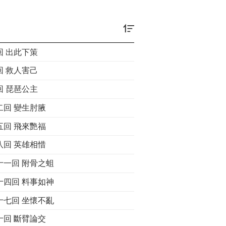
回 出此下策
回 救人害己
回 琵琶公主
二回 變生肘腋
五回 飛來艷福
八回 英雄相惜
十一回 附骨之蛆
十四回 料事如神
十七回 坐懷不亂
十回 斷臂論交