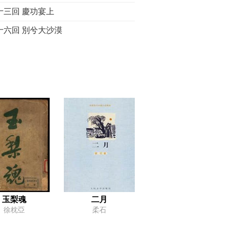
十三回 慶功宴上
十六回 別兮大沙漠
玉梨魂
二月
徐枕亞
柔石