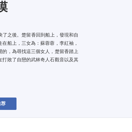
漠
決了之後。楚留香回到船上，發現和自
住在船上，三女為：蘇蓉蓉，李紅袖，
開的，為尋找這三個女人，楚留香踏上
在打敗了自戀的武林奇人石觀音以及其
推荐