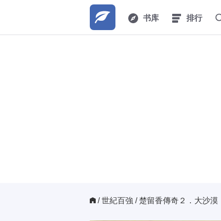
书库
排行
/ 
世紀百強
/ 楚留香傳奇２．大沙漠