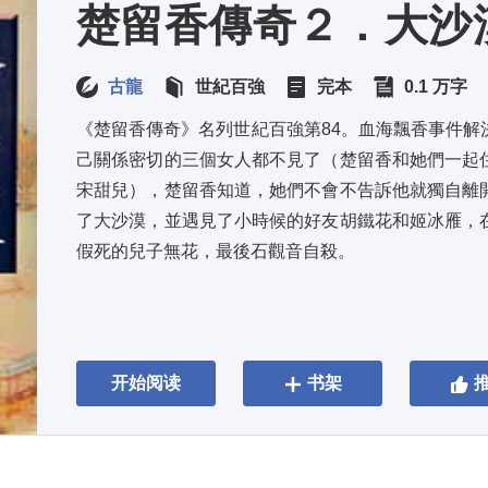
楚留香傳奇２．大沙
古龍
世紀百強
完本
0.1 万字
《楚留香傳奇》名列世紀百強第84。血海飄香事件解
己關係密切的三個女人都不見了（楚留香和她們一起
宋甜兒），楚留香知道，她們不會不告訴他就獨自離
了大沙漠，並遇見了小時候的好友胡鐵花和姬冰雁，
假死的兒子無花，最後石觀音自殺。
开始阅读
书架