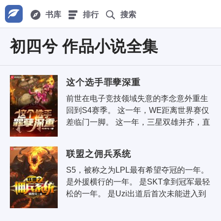
书库
排行
搜索
初四兮 作品小说全集
这个选手罪孽深重
前世在电子竞技领域失意的李念意外重生
回到S4赛季。 这一年，WE距离世界赛仅
差临门一脚。 这一年，三星双雄并齐，直
指世界冠军席位。 这一年，国内多家俱乐
部开始招揽韩援，韩..
联盟之佣兵系统
S5，被称之为LPL最有希望夺冠的一年。 
是外援横行的一年。 是SKT拿到冠军最轻
松的一年。 是Uzi出道后首次未能进入到
S赛的一年。 是LPL最耻辱的一年！ 李牧
偶得佣兵..