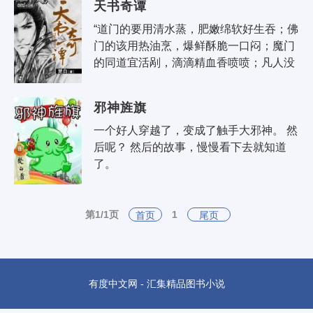
天书奇谭
“道门的要用清水蒸，肥嫩绵软好生吞；佛
门的该用热油烹，爆鲜酥脆一口闷；魔门
的同道宜活剐，滴滴精血香喷喷；凡人没
味须腌制，三泡三晒配菜羹……” “茉莉！
这歌词太奇怪了！你的三观有问题啊..
邪神旌旗
一个好人穿越了，变成了触手大邪神。 然
后呢？ 然后的故事，慢慢看下去就知道
了。
第1/1页
1
首页
尾页
有度中文网 - 汇集精品图书小说