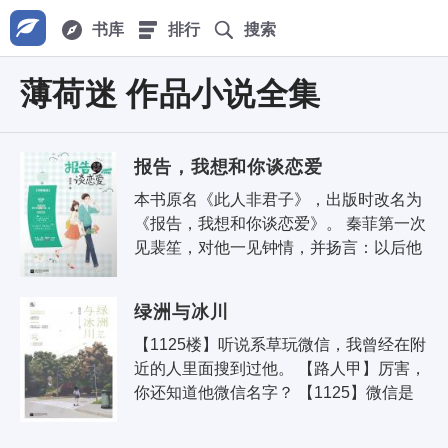
书库
排行
搜索
薄荷迷 作品小说全集
报告，我想和你谈恋爱
本书原名《此人非君子》，出版时改名为
《报告，我想和你谈恋爱》。 秦菲第一次
见裴笙，对他一见钟情，并扬言：以后他
就是我的男朋友。 第二次因缘际会，两人
顺理成章订婚，他成了她..
绿洲与冰川
【1125楼】听说系草玩微信，我曾经在附
近的人里面搜到过他。 【路人甲】厉害，
你还知道他微信名字？ 【1125】微信是
问到的2333，但是加不了。 【路人乙】
求问微信名 【路..