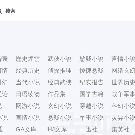
搜索
智囊
歷史煙雲
武俠小說
懸疑小說
言情小
言情
经典历史
侦探推理
惊悚悬疑
网络玄
科幻
当代小说
经典武侠
纪实报告
世界历
理论
日语读物
作品集
国学古籍
战争军
说
网游小说
玄幻小说
穿越小说
科幻小
诗歌
小说
言情小说
悬疑小说
军事小说
灵异小
通
GA文库
HJ文库
一迅社
集英社