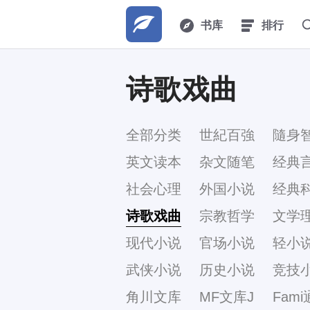
书库
排行
诗歌戏曲
全部分类
世紀百強
隨身
英文读本
杂文随笔
经典
社会心理
外国小说
经典
诗歌戏曲
宗教哲学
文学
现代小说
官场小说
轻小
武侠小说
历史小说
竞技
角川文库
MF文库J
Fami