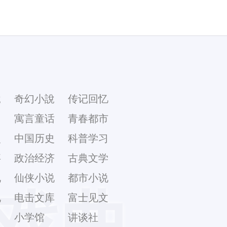
說
奇幻小說
传记回忆
幻
寓言童话
青春都市
史
中国历史
科普学习
事
政治经济
古典文学
说
仙侠小说
都市小说
戏曲
说
电击文库
富士见文
库
小学馆
讲谈社