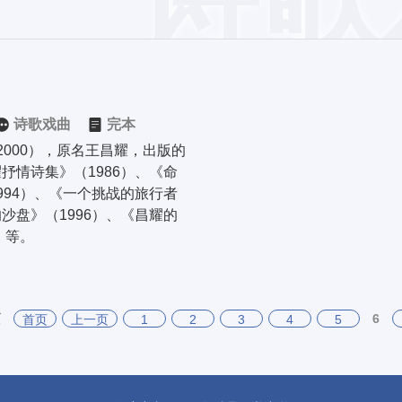
诗歌戏曲
完本
-2000），原名王昌耀，出版的
抒情诗集》（1986）、《命
994）、《一个挑战的旅行者
沙盘》（1996）、《昌耀的
）等。
页
6
首页
上一页
1
2
3
4
5