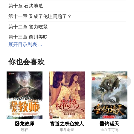
第十章 石烤地瓜
第十一章 又成了伦理问题了？
第十二章 警力吃紧
第十三章 前川美咲
展开目录列表 ...
第十四章 不可小觑啊！
第十五章 可爱风的猫眼JK
你也会喜欢
第十六章 你在开玩笑？
第十七章 输了比赛我们就跑
第十八章 到此为止了
第十九章 合作愉快
第二十章 大杂烩流派
第二十一章 也许该去买只羊
卧龙教师
官道之权色撩人
垂钓诸天
瑾轩
烟斗老哥
道在不可鸣
第二十二章 大哥哥，晚安