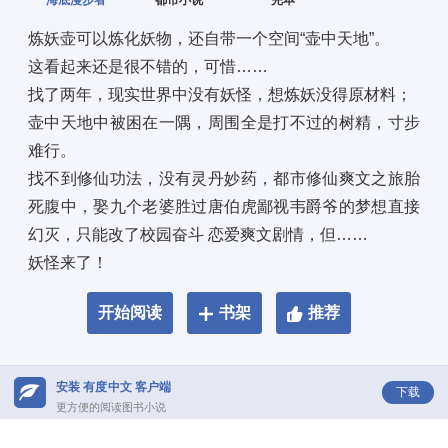
海底漫步者
都市小说
完本
炼妖壶可以炼化妖物，还自带一个空间“壶中天地”。 
这看起来还是很不错的，可惜…… 
找了两年，现实世界中没有妖怪，想炼妖没得原材料； 
壶中天地中被困在一隅，周围全是打不过的树精，寸步
难行。 
找不到修仙功法，没有灵丹妙药，都市修仙爽文之旅胎
死腹中，娶九个老婆胜过唐伯虎鄙视韦爵爷的梦想直接
幻灭，只能改了校园奋斗 恋爱爽文剧情，但…… 
妖怪来了！
开始阅读
书架
推荐
安装 有度中文 客户端
下载
更方便的阅读图书小说