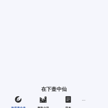
在下壶中仙