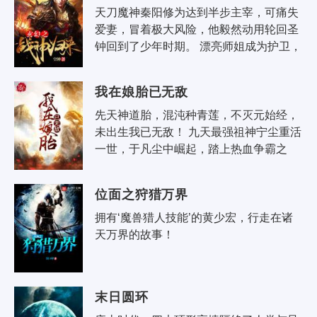
天刀魔神秦阳修为达到半步主宰，可痛失
爱妻，冒着极大风险，他毅然动用轮回圣
钟回到了少年时期。 漂亮师姐成为护卫，
极品富家千金成为侍女，强盛丹宗的丹女
求着成为丫鬟。 清纯圣女..
我在娘胎已无敌
先天神道胎，混沌种青莲，不灭元始经，
未出生我已无敌！ 九天最强祖神宁尘重活
一世，于凡尘中崛起，踏上热血争霸之
路，跨千山万水，闯九天十地，一路横扫
无敌，只为斩尽前世敌，救最爱之..
位面之狩猎万界
拥有‘魔兽猎人技能’的黄少宏，行走在诸
天万界的故事！
末日圆环