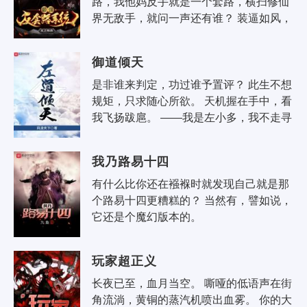
路，我他妈反手就是一个套路，横扫修仙
界无敌手，就问一声还有谁？ 装逼如风，
常伴吾身！ 长路漫漫，装逼相伴！ 生死
看淡，不服就..
御道倾天
是非谁来判定，功过谁予置评？ 此生不想
规矩，只求随心所欲。 天机握在手中，看
我飞扬跋扈。 ——我是左小多，我不走寻
常路。
我乃路易十四
有什么比你还在襁褓时就发现自己就是那
个路易十四更糟糕的？ 当然有，譬如说，
它还是个魔幻版本的。
玩家超正义
长夜已至，血月当空。 嘶哑的低语声在街
角流淌，黄铜的蒸汽机喷出血雾。 你的大