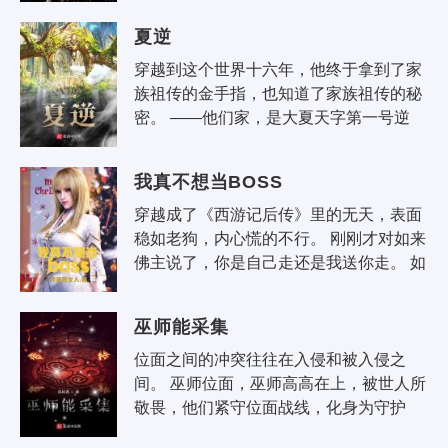
里如虎， 现..
夏逆
穿越到这个世界十六年，他终于拿到了家
族祖传的金手指，也知道了家族祖传的秘
密。 ——他们家，是大夏天字第一号逆
贼！
我真不想当BOSS
穿越成了《西游记后传》里的无天，表面
稳如老狗，内心慌的不行。 刚刚才对如来
佛主说了，你是自己走还是我送你走。 如
来佛主金身在前，佛光万丈，似乎要动手
诛魔，是该认个怂自动消..
巫师能采集
位面之间的冲突往往在入侵和被入侵之
间。 巫师位面，巫师高高在上，被世人所
敬畏，他们紧守位面战线，化身为守护
者。更多时候，他们化身为邪恶的外魔，