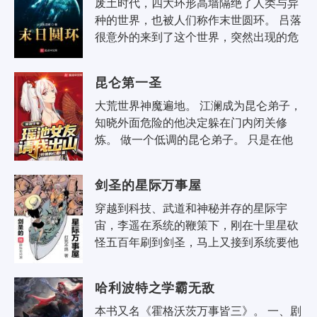
废土时代，四大环形高墙隔绝了人类与异
种的世界，也被人们称作末世圆环。 吕落
很意外的来到了这个世界，突然出现的危
机让他有些无措时，他的视线里出现了这
样的提示： 【你弱的让人..
昆仑第一圣
大荒世界神魔遍地。 江澜成为昆仑弟子，
知晓外面危险的他决定躲在门内闭关修
炼。 做一个低调的昆仑弟子。 只是在他
某次闭关出来，师父带来了一条消息。 昆
仑给他找了个未..
剑圣的星际万事屋
穿越到科技、武道和神秘并存的星际宇
宙，李遥在系统的鞭策下，刚在十里星砍
怪五百年刷到剑圣，马上又接到系统要他
征服宇宙的新任务……征服你妹！你知道
这五百年怎么过的吗？厌倦为系统打工的
哈利波特之学霸无敌
李..
本书又名《霍格沃茨万事皆三》。 一、剧