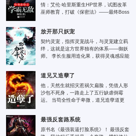
情：艾伦·哈里斯重生HP世界，试图改革
巫师教育，打破《保密法》——最终Boss 
不是伏地魔，是另一位原著中存在的角
色。 二、风格：本文非真系统..
放开那只妖宠
契约灵宠，指挥灵宠战斗，与灵宠建立羁
绊，这就是这方世界独有的体系——御妖
师。 李长生服用造化果，获得灵魂感应能
力，拥有洞悉灵宠和宝物的能力。 太阳之
子三足金乌 陆地之王..
道兄又造孽了
他，天然生就招灾惹祸欠扁脸，凭借人形
沙包不死身，一路走上了五行缺虐倒霉
运。 当苟全性命于卑微，道兄造孽道更
凶。 待他历劫归来，自挂天地东南最高
枝，俯瞰众生……
最强反套路系统
原书名《最强装逼打脸系统》！ 最强反套