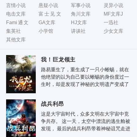
言情小说
悬疑小说
军事小说
灵异小说
电击文库
富士见文
角川文库
MF文库J
库
Fami通文
GA文库
HJ文库
一迅社
库
集英社
小学馆
讲谈社
少女文库
其他文库
我！巨龙领主
路易重生了，重生成了一只小蜥蜴，就在
他绝望的以为自己要以蜥蜴的身份度过一
生时，却是发现了神秘的文明遗产变成了
一只神话传说里的巨龙，并且可以随意的
来往于地球与异界大陆之间—— 从..
战兵利昂
这是大宇宙时代，众多文明在大宇宙中竞
争共存。 这一天，太空中漂流的逃生舱被
发现， 最后的战兵利昂带着神秘诅咒走进
大宇宙时代， 想当年，金戈铁马，气吞万