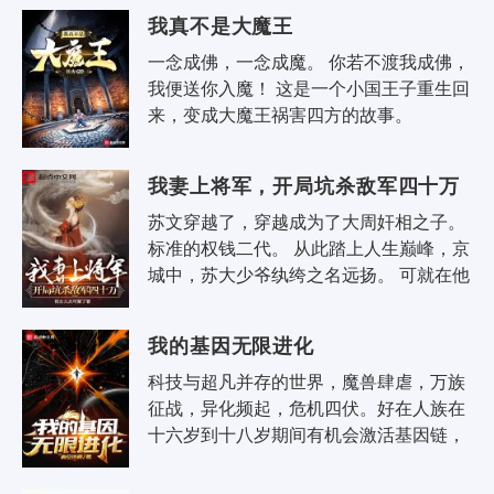
入侵其他位面，成为收割者，被生灵..
我真不是大魔王
一念成佛，一念成魔。 你若不渡我成佛，
我便送你入魔！ 这是一个小国王子重生回
来，变成大魔王祸害四方的故事。
我妻上将军，开局坑杀敌军四十万
苏文穿越了，穿越成为了大周奸相之子。 
标准的权钱二代。 从此踏上人生巅峰，京
城中，苏大少爷纨绔之名远扬。 可就在他
十八岁这一年，发生了一件大事。 上将军
之女代父出..
我的基因无限进化
科技与超凡并存的世界，魔兽肆虐，万族
征战，异化频起，危机四伏。好在人族在
十六岁到十八岁期间有机会激活基因链，
成为基因战士。 基因战士进入神奇的起源
之地冒险，寻找宝物，刻录超凡..