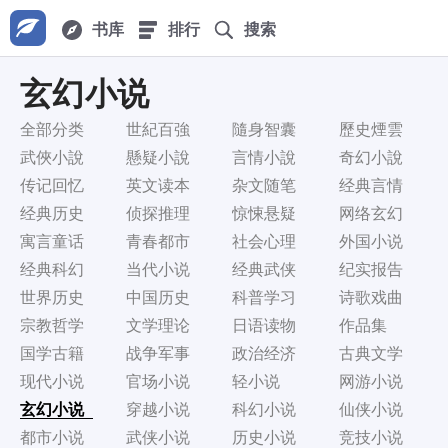
书库
排行
搜索
玄幻小说
全部分类
世紀百強
隨身智囊
歷史煙雲
武俠小說
懸疑小說
言情小說
奇幻小說
传记回忆
英文读本
杂文随笔
经典言情
经典历史
侦探推理
惊悚悬疑
网络玄幻
寓言童话
青春都市
社会心理
外国小说
经典科幻
当代小说
经典武侠
纪实报告
世界历史
中国历史
科普学习
诗歌戏曲
宗教哲学
文学理论
日语读物
作品集
国学古籍
战争军事
政治经济
古典文学
现代小说
官场小说
轻小说
网游小说
玄幻小说
穿越小说
科幻小说
仙侠小说
都市小说
武侠小说
历史小说
竞技小说