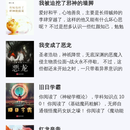
我被迫挖了邪神的墙脚
爱好和平，心地善良，主要是长得贼帅的
李肆穿越了，这样的他又能有什么坏心思
呢？ 不过是想多认识一些红颜知己，勉勉
强强位比王侯，富可敌国罢了。 可惜，有
不可名状的邪神在一千年..
我变成了恶龙
圣者浩劫，神祇降世，无底深渊的恶魔入
侵主物质位面~战火永不停歇。 不过，这
些都还未开始之时，一只带着异界意识的
雏龙于城市下水道中破壳而生，睁开了那
双永不熄灭的暗金龙瞳。
旧日学霸
你阅读了《神秘学概论》，学科知识点 10
0！ 你阅读了《基础魔药粗解》，无师自
通领悟魔药女妖之嚎！ 你阅读了《魔动能
理论》，成功制造出了以水为燃料的鬼火
机车！ 你开始沉思..
红龙皇帝