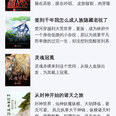
脑在高歌，眼在吟唱。 皮肤皲裂，肉芽隆
起。 灰雾之中，吞食数千亡骸的血肉之墙
终日嚎泣——..
签到千年我怎么成人族隐藏老祖了
楚河穿越到大荒世界，夏族，成为林府中
一个身份低微的小杂役，原以为就要平凡
而卑微的过完一生，却没想到觉醒签到系
统，在任何地方签到都能获得奖励。 在藏
书阁第一次签到，获得奖励【九..
灵魂冠冕
灵魂赤裸来到这个世间，从狼人血脉出
发，为其戴上冠冕。
从封神开始的诸天之旅
封神世界，仙神妖魔纵横。大劫降临，避
无可避。 风元执掌大千神镜，纵横诸天时