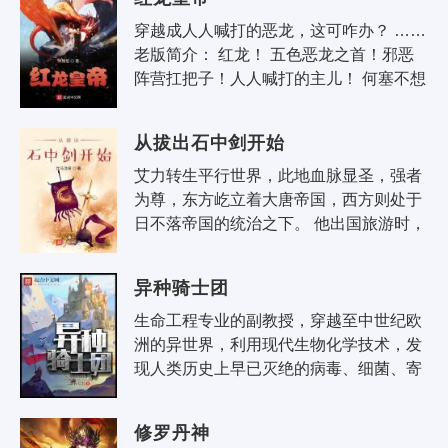
穿越成人人喊打的恶龙，这可咋办？ …… 
老版简介： 红龙！ 五色恶龙之首！邪恶
阵营扛把子！人人喊打的主儿！ 何塞不想
挨打，因此他重拾种花家的种族天赋——
低调种田发..
从拔出石中剑开始
艾力转生平行世界，此地血脉显圣，强者
为尊，东方屹立着大唐帝国，西方则处于
日不落帝国的统治之下。 他出国旅游时，
不小心召唤出日不落镇国神器——石中
剑。 半小时后，皇室长公主从..
异种骑士团
生命工程专业的副教授，穿越至中世纪欧
洲的异世界，利用现代生物化学技术，发
现人类历史上早已灭绝的病毒、细菌、寄
生虫，居然是异能力的来源。 他挽救并整
合了被俗世称为“异种”的人群，..
修罗丹神