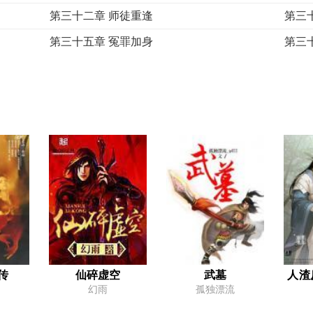
第三十二章 师徒重逢
第三十
第三十五章 冤罪加身
第三十
第三十八章 迷宫水牢 2
第三
第四十一章 花月逃杀 2
第四
第四十四章 手动重生
第四
第四十七章 八卦江湖
第四
第五十章 三观尽碎
第五
第五十三章 师徒再逢
第五
第五十六章 棺中之人
第五
第五十九章 冰消雪融
第六
第六十二章 光棍二更
第六
传
仙碎虚空
武墓
人渣
幻雨
孤独漂流
第六十五章 贵圈真乱
第六