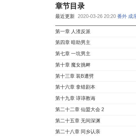
章节目录
最近更新
2020-03-26 20:20
番外 成
第一章 人渣反派
第四章 暗助男主
第七章 一坑男主
第十章 魔女挑衅
第十三章 装B遭劈
第十六章 拿错剧本
第十九章 谆谆教诲
第二十二章 仙盟大会 2
第二十五章 无间深渊
第二十八章 同乡认亲