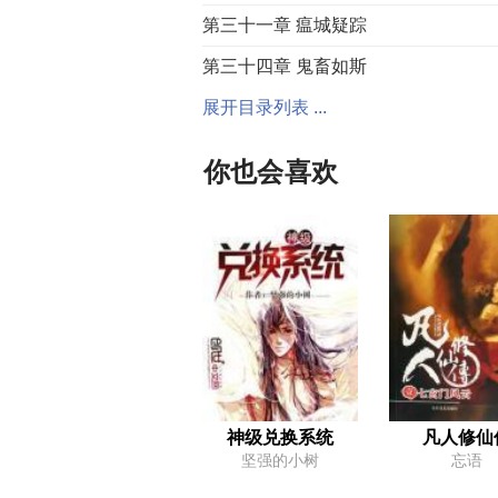
第三十一章 瘟城疑踪
第三十四章 鬼畜如斯
第三十七章 迷宫水牢
展开目录列表 ...
第四十章 花月逃杀
你也会喜欢
第四十三章 主角卒，全剧终
第四十六章 大闹魔窟
第四十九章 性向真相
第五十二章 春山遗恨
第五十五章 软禁生活
第五十八章 喜怒哀殿
第六十一章 光棍一更
神级兑换系统
凡人修仙
坚强的小树
忘语
第六十四章 敌营幽会