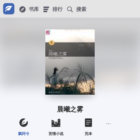
书库
排行
搜索
晨曦之雾
飘阿兮
言情小说
完本