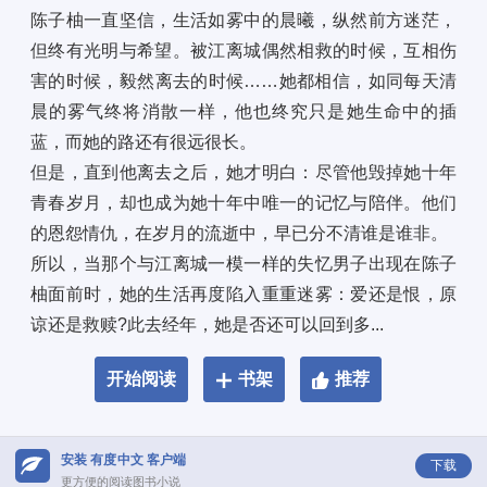
陈子柚一直坚信，生活如雾中的晨曦，纵然前方迷茫，
但终有光明与希望。被江离城偶然相救的时候，互相伤
害的时候，毅然离去的时候……她都相信，如同每天清
晨的雾气终将消散一样，他也终究只是她生命中的插
蓝，而她的路还有很远很长。 
但是，直到他离去之后，她才明白：尽管他毁掉她十年
青春岁月，却也成为她十年中唯一的记忆与陪伴。他们
的恩怨情仇，在岁月的流逝中，早已分不清谁是谁非。 
所以，当那个与江离城一模一样的失忆男子出现在陈子
柚面前时，她的生活再度陷入重重迷雾：爱还是恨，原
谅还是救赎?此去经年，她是否还可以回到多...
开始阅读
书架
推荐
安装 有度中文 客户端
下载
更方便的阅读图书小说