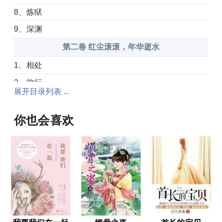
8、炼狱
9、深渊
第二卷 红尘滚滚，年华逝水
1、相处
2、旅行
展开目录列表 ...
3、惊变
4、解脱
你也会喜欢
5、自由
6、初霁
第三卷 我若离去，相会无期
1、距离
2、真实
3、巧合