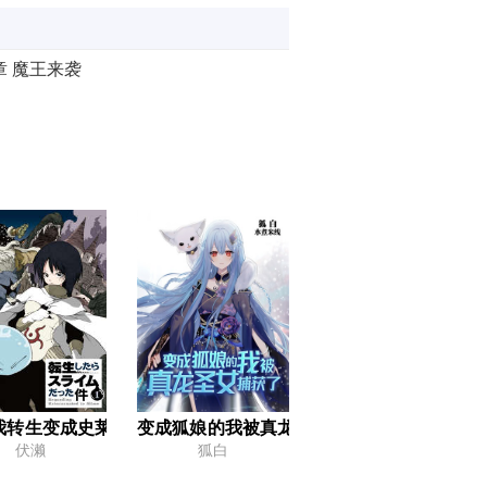
章 魔王来袭
 暴风大妖涡（Charybdis）
章 来自盖札王的邀请
章 被召唤的孩子们
 魔物天敌
我转生变成史莱姆这档事
变成狐娘的我被真龙圣女捕获了
章 灾厄前奏
伏濑
狐白
章 解放者