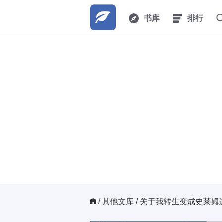
书库
排行
/ 
其他文库
/ 关于我转生变成史莱姆