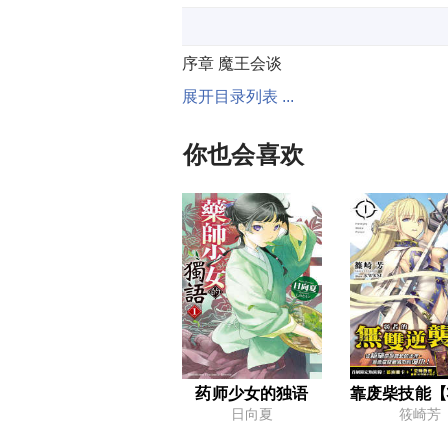
序章 魔王会谈
展开目录列表 ...
第三章 集结的人们
终章 新计画
你也会喜欢
序章 觉动之花
第三章 前往人类国度
第六章 迷宫大冒险
后记
药师少女的独语
靠废柴技能【
序章 毁灭之日
日向夏
筱崎芳
第三章 绝望与希望