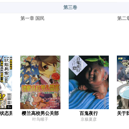
第三卷
第一章 国民
第二
第四章 悄悄逼近的恶意
第五章
后记
插图
第四卷
第一章 与兽王国交易
第二
第四章 布尔蒙王国
第五
第七章 灵魂的救赎
终章
插图
第五卷
状态异常】成为最强的我将蹂躏一切
樱兰高校男公关部
百鬼夜行
关于
第一章 和平的日子
第二
叶鸟螺子
京极夏彦
第四章 魔王诞生
第五