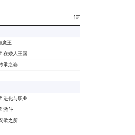
与魔王
章 在矮人王国
 传承之姿
章 进化与职业
章 激斗
 安歇之所