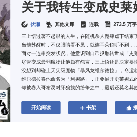
关于我转生变成史莱
伏濑
其他文库
连载
273.5 万字
三上悟过著不起眼的人生，在随机杀人魔肆虐下结束了
当他苏醒时，不仅眼睛看不见，就连耳朵也听不到……
面对一连串突发状况，他意识到自己投胎转世成「史莱
尽管变成最弱魔物让他颇有怨言，三上悟还是决定要快
没想到却碰上天灾级魔物「暴风龙维尔德拉」，命运就
维尔德拉将他命名为「利姆路」，正要展开史莱姆式的
却被卷入哥布灵对牙狼族的纷争之中，最后还莫名其妙
能夺取对手能力的「捕食者」以及精通世界真理的「大贤
开始阅读
书架