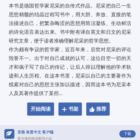
本书是德国哲学家尼采的自传式作品。尼采把自己一生
思想精髓的结晶过程写书中，用大胆、奔放、直接的笔
法描述自己，把繁杂晦涩的思想用简洁凝练、生动鲜活
的诗化语言表达出来。书中附有译自英文和日文的尼采
研究文章，便于读者准确理解尼采的哲学思想。 
作为颇有争议的哲学家，近百年来，后世对尼采的评论
毁誉不一。出于对自己成就的认可，这位目空一切的天
才和疯子写了自己的传记，让后人得以理解他的学术轨
迹和人生历程。在这本书里，尼采以自己的主要著作为
线索对自己的思想主张加以描述，因而这本书为尼采本
人及其著作提供了某些...
开始阅读
书架
推荐
安装 有度中文 客户端
下载
更方便的阅读图书小说