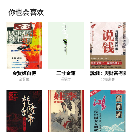
十四、「爹親娘親，不如毛主席親」 ——對毛澤東的個人崇拜（一九六四—一九六五年）
你也会喜欢
十五、「破字當頭，立在其中」 ——文化大革命開始（一九六五—一九六六年）
十六、「天不怕，地不怕」 ——毛的紅衛兵（一九六六年六月—八月）
十七、「你要我們的孩子變成黑五類嗎？」 ——父母進退兩難（一九六六年八月—十月）
十八、「特大喜訊」 ——進京朝聖（一九六六年十月—十二月）
十九、「欲加之罪，何患無辭」 ——父母受折磨（一九六六年十二月—一九六七年）
二十、「我不出賣靈魂」 ——父親被捕（一九六七—一九六八年）
金賢姬自傳
三寸金蓮
說錢︰與財富有關
金賢姬
馮驥才
北極豪客
二十一、「雪中送炭」 ——姐弟們、朋友們（一九六七—一九六八年）
二十二、「勞動改造」 ——到喜馬拉雅山邊去（一九六九年一月—六月）
二十三、「書讀得越多越蠢」 ——我當農民，也當赤腳醫生（一九六九年六月—一九七一年）
二十四、「容我朝暮謝過，以贖前愆」 ——我父母在幹校（一九六九—一九七二年）
二十五、「香風味」 ——與
二十六、「外國人放個屁都是香的」 ——在毛澤東治下學英語（一九七二—一九七四年）