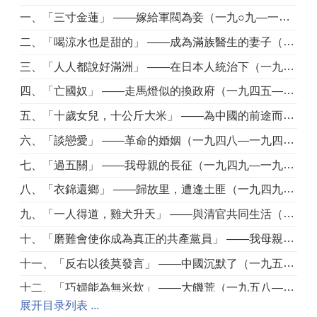
一、「三寸金蓮」 ——嫁給軍閥為妾（一九○九—一九三三年）
二、「喝涼水也是甜的」 ——成為滿族醫生的妻子（一九三三—一九三八）
三、「人人都說好滿洲」 ——在日本人統治下（一九三八—一九四五）
四、「亡國奴」 ——走馬燈似的換政府（一九四五—一九四七）
五、「十歲女兒，十公斤大米」 ——為中國的前途而戰（一九四七—一九四八年）
六、「談戀愛」 ——革命的婚姻（一九四八—一九四九年）
七、「過五關」 ——我母親的長征（一九四九—一九五○年）
八、「衣錦還鄉」 ——歸故里，遭逢土匪（一九四九—一九五一年）
九、「一人得道，雞犬升天」 ——與清官共同生活（一九五一—一九五三年）
十、「磨難會使你成為真正的共產黨員」 ——我母親受審查（一九五三—一九五六年）
十一、「反右以後莫發言」 ——中國沉默了（一九五六—一九五八年）
十二、「巧婦能為無米炊」 ——大饑荒（一九五八—一九六二年）
展开目录列表 ...
十三、「千金小姐」 ——我的世界（一九五八—一九六五年）