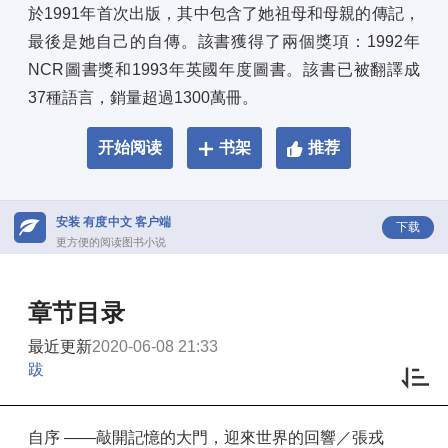
於1991年首次出版，其中包含了她祖母和母親的傳記，
最後是她自己的自傳。該書獲得了兩個獎項：1992年
NCR圖書獎和1993年英國年度圖書。該書已被翻譯成
37種語言，銷量超過1300萬冊。
开始阅读
书架
推荐
安装 有度中文 客户端
下载
更方便的阅读图书小说
章节目录
最近更新
2020-06-08 21:33
跋
自序 ——敲開記憶的大門，迎來世界的回響／張戎