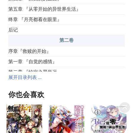
第五章 『从零开始的异世界生活』
终章 『月亮都看在眼里』
后记
第二卷
序章『救赎的开始』
第一章 『自觉的感情』
第二章 『约定之晨尚远』
展开目录列表 ...
第三章 『锁链的声响』
第四章 『薄暮之时的捉迷藏』
你也会喜欢
第五章 『期望的早晨』
后记
第三卷