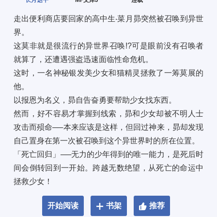
长月达平
MF文库J
连载
走出便利商店要回家的高中生‧菜月昴突然被召唤到异世
界。 
这莫非就是很流行的异世界召唤!?可是眼前没有召唤者
就算了，还遭遇强盗迅速面临性命危机。 
这时，一名神秘银发美少女和猫精灵拯救了一筹莫展的
他。 
以报恩为名义，昴自告奋勇要帮助少女找东西。 
然而，好不容易才掌握到线索，昴和少女却被不明人士
攻击而殒命──本来应该是这样，但回过神来，昴却发现
自己置身在第一次被召唤到这个异世界时的所在位置。 
「死亡回归」──无力的少年得到的唯一能力，是死后时
间会倒转回到一开始。跨越无数绝望，从死亡的命运中
拯救少女！
开始阅读
书架
推荐